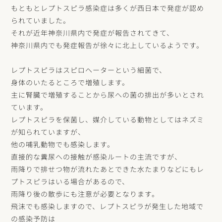
もともとレプトスピラ感染症は多くが西日本で発症が認め
られていました。
それが近年神奈川県内で発症が報告されてきて、
神奈川県内でも発症報告が徐々に北上しているようです。
レプトスピラはスピロヘーターという細菌で、
身体のいたるところで増殖します。
主に腎臓で増殖することから尿への菌の排出が多いとされ
ています。
レプトスピラを保菌し、媒介している動物としてはネズミ
が知られていますが、
他の哺乳動物でも感染します。
直接的な糞尿への接触が感染ルートの主流ですが、
雨降りで排せつ物が流れたあとできた水たまりなどにもレ
プトスピラはいる場合があるので、
雨降り後の散歩にも注意が必要となります。
飛沫でも感染しますので、レプトスピラが発生した地域で
の感染予防は