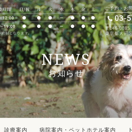
ご予約・お
03-5
〒146-0085
東京都大田区久
NEWS
お知らせ
診療案内
病院案内・ペットホテル案内