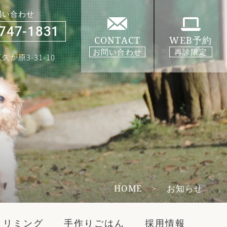
問い合わせ
747-1831
CONTACT
WEB予約
お問い合わせ
再診限定
が原3-31-10
HOME
お知らせ
トリミング
手作りごはん
採用情報