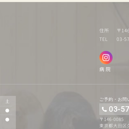
住所
〒14
TEL
03-5
病 院
ご予約・お問
03-5
〒146-0085
東京都大田区久が